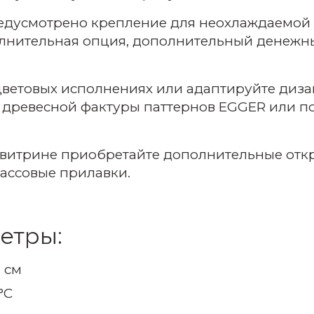
редусмотрено крепление для неохлаждаемой 
олнительная опция, дополнительный денежны
ветовых исполнениях или адаптируйте дизай
в древесной фактуры паттернов EGGER или по
 витрине приобретайте дополнительные отк
ассовые прилавки.
етры:
5 см
°C