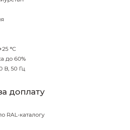
ия
+25 °C
ха до 60%
В, 50 Гц
за доплату
по RAL-каталогу