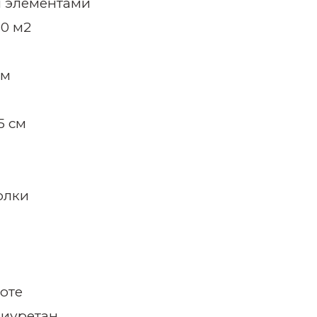
и элементами
,0 м2
см
5 см
олки
оте
лиуретан