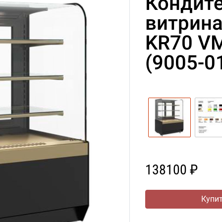
Кондит
витрина
KR70 VM
(9005-0
138100 ₽