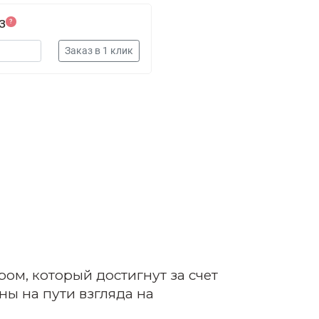
з
?
ом, который достигнут за счет
ы на пути взгляда на