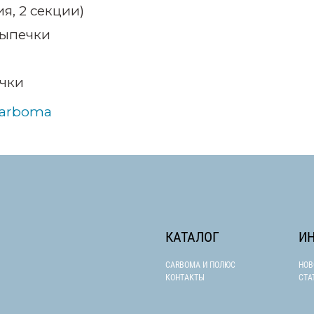
я, 2 секции)
выпечки
ечки
Carboma
КАТАЛОГ
И
CARBOMA И ПОЛЮС
НОВ
КОНТАКТЫ
СТА