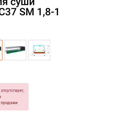
ля суши
C37 SM 1,8-1
отсутствует,
а
я продажи