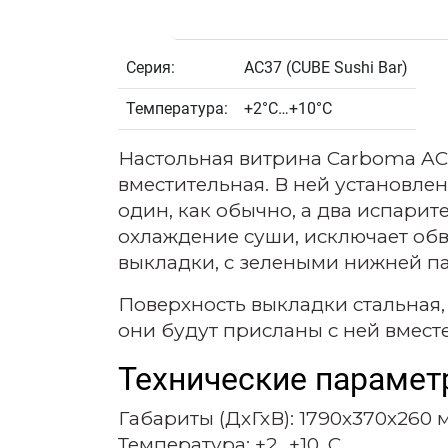
Серия:
AC37 (CUBE Sushi Bar)
Температура:
+2°С…+10°С
Настольная витрина Carboma AC37
вместительная. В ней установле
один, как обычно, а два испарит
охлаждение суши, исключает обв
выкладки, с зелеными нижней па
Поверхность выкладки стальная,
они будут присланы с ней вместе
Технические парамет
Габариты (ДхГхВ): 1790х370х260 
Температура: +2...+10, C