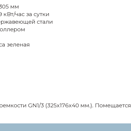
305 мм
 кВт/час за сутки
ержавеющей стали
роллером
са зеленая
.
оемкости GN1/3 (325х176х40 мм.). Помещается