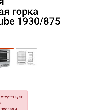
я
ая горка
ube 1930/875
отсутствует,
а
30/875 ВХСп-1,9
я продажи