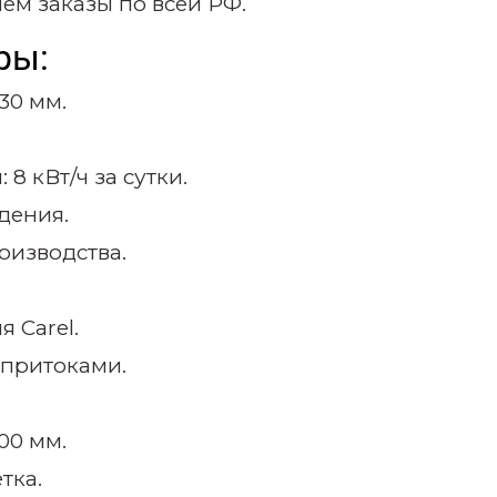
ем заказы по всей РФ.
ры:
930
мм.
8 кВт/ч за сутки.
дения.
оизводства.
 Carel.
опритоками.
00 мм.
тка.