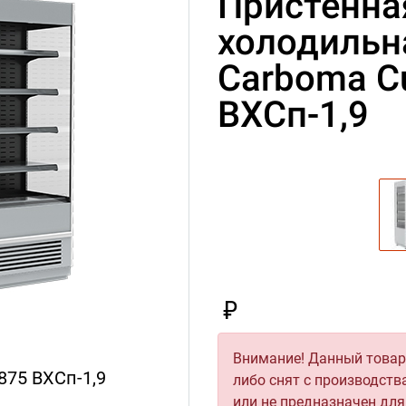
Пристенна
холодильн
Carboma C
ВХСп-1,9
₽
Внимание! Данный товар 
875 ВХСп-1,9
либо снят с производств
Размеры Cube 19
или не предназначен дл