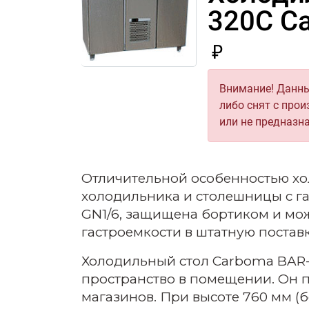
320С С
₽
Внимание! Данны
либо снят с прои
или не предназн
Отличительной особенностью хо
холодильника и столешницы с га
GN1/6, защищена бортиком и мож
гастроемкости в штатную поставк
Холодильный стол Carboma BAR-3
пространство в помещении. Он п
магазинов. При высоте 760 мм (б